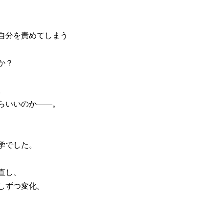
自分を責めてしまう
か？
。
らいいのか——。
学でした。
直し、
しずつ変化。
、